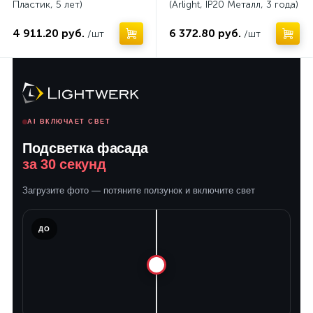
Пластик, 5 лет)
(Arlight, IP20 Металл, 3 года)
4 911.20 руб.
6 372.80 руб.
/шт
/шт
AI ВКЛЮЧАЕТ СВЕТ
Подсветка фасада
за 30 секунд
Загрузите фото — потяните ползунок и включите свет
ЛЕ
ДО