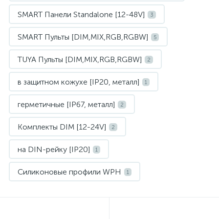
SMART Панели Standalone [12-48V]
3
SMART Пульты [DIM,MIX,RGB,RGBW]
5
TUYA Пульты [DIM,MIX,RGB,RGBW]
2
в защитном кожухе [IP20, металл]
1
герметичные [IP67, металл]
2
Комплекты DIM [12-24V]
2
на DIN-рейку [IP20]
1
Силиконовые профили WPH
1