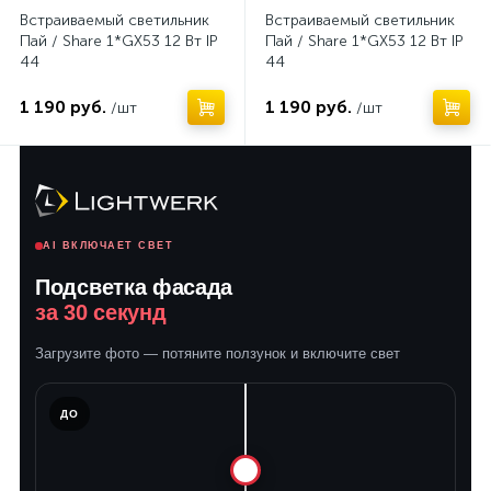
Встраиваемый светильник
Встраиваемый светильник
Пай / Share 1*GX53 12 Вт IP
Пай / Share 1*GX53 12 Вт IP
44
44
1 190 руб.
1 190 руб.
/шт
/шт
AI ВКЛЮЧАЕТ СВЕТ
Подсветка фасада
за 30 секунд
Загрузите фото — потяните ползунок и включите свет
ЛЕ
ДО