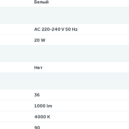
Белый
AC 220-240 V 50 Hz
20 W
Нет
36
1000 lm
4000 K
90