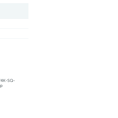
W4K-SQ-
ip