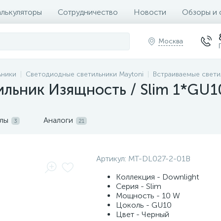
алькуляторы
Сотрудничество
Новости
Обзоры и 
Москва
ьники
Светодиодные светильники Maytoni
Встраиваемые свети
льник Изящность / Slim 1*GU1
лы
Аналоги
3
21
Артикул:
MT-DL027-2-01B
Коллекция - Downlight
Серия - Slim
Мощность - 10 W
Цоколь - GU10
Цвет - Черный