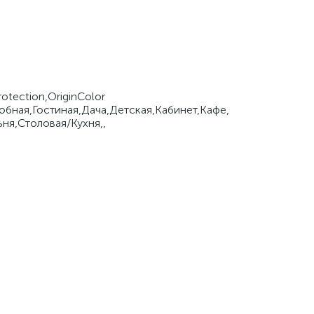
otection,OriginColor
обная,Гостиная,Дача,Детская,Кабинет,Кафе,
ня,Столовая/Кухня,,