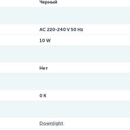
Черный
AC 220-240 V 50 Hz
10 W
Нет
0 K
Downlight