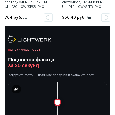
светодиодный линейный
светодиодный линейный
ULI-P20-10W/SPSB IP40
ULI-P10-10W/SPFR IP40
SILVER
SILVER
704 руб.
950.40 руб.
/шт
/шт
AI ВКЛЮЧАЕТ СВЕТ
Подсветка фасада
за 30 секунд
Загрузите фото — потяните ползунок и включите свет
ЛЕ
ДО