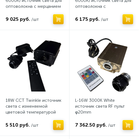
6000K) источник света для
6000K) источник света для
оптоволокна с мерцанием
оптоволокна с
и Bluetooth управлением
управлением цветовой
температурой (BT iLamp
9 025 руб.
6 175 руб.
/шт
/шт
app, RF)
18W CCT Twinkle источник
L-16W 3000K White
света с изменяемой
источник света RF пульт
цветовой температурой
φ20mm
3000-6000К (BT app iLamp
+ RF)
5 510 руб.
7 362.50 руб.
/шт
/шт