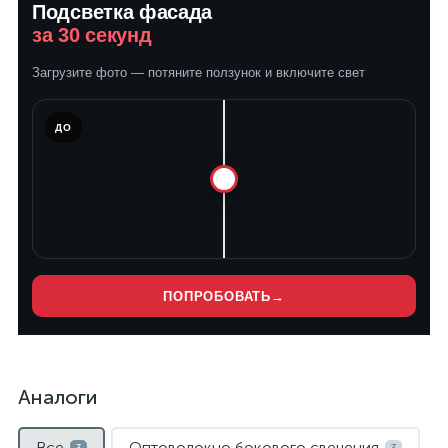
Подсветка фасада
за 30 секунд
Загрузите фото — потяните ползунок и включите свет
ЛЕ
ДО
ПОПРОБОВАТЬ
→
Аналоги
Все
Оптоволокно бокового свечения