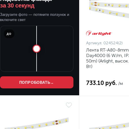
за 30 секунд
Загрузите фото — потяните ползунок и
включите свет
ДО
Артикул:
024524(2)
Лента RT-A80-8mm
Day4000 (6 W/m, IP
50m) (Arlight, высо
Вт)
733.10 руб.
ПОПРОБОВАТЬ
→
/м