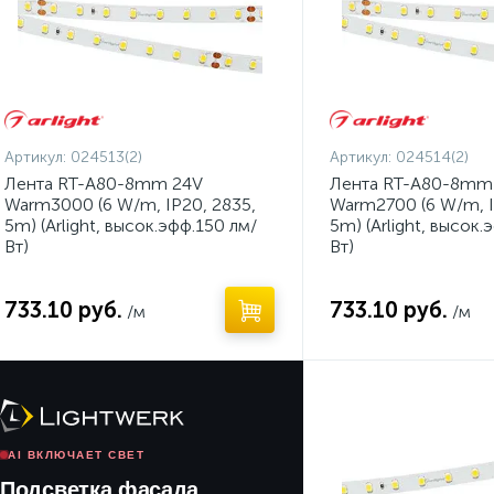
Артикул:
024513(2)
Артикул:
024514(2)
Лента RT-A80-8mm 24V
Лента RT-A80-8mm
Warm3000 (6 W/m, IP20, 2835,
Warm2700 (6 W/m, I
5m) (Arlight, высок.эфф.150 лм/
5m) (Arlight, высок.
Вт)
Вт)
733.10 руб.
733.10 руб.
/м
/м
AI ВКЛЮЧАЕТ СВЕТ
Подсветка фасада