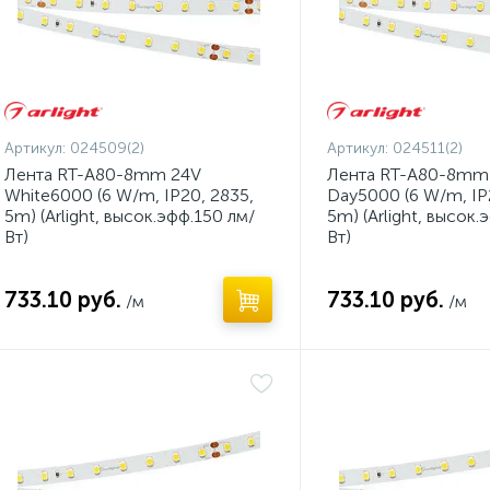
Артикул:
024509(2)
Артикул:
024511(2)
Лента RT-A80-8mm 24V
Лента RT-A80-8mm
White6000 (6 W/m, IP20, 2835,
Day5000 (6 W/m, IP
5m) (Arlight, высок.эфф.150 лм/
5m) (Arlight, высок.
Вт)
Вт)
733.10 руб.
733.10 руб.
/м
/м