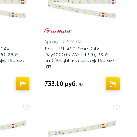
Артикул:
024512(2)
 24V
Лента RT-A80-8mm 24V
20, 2835,
Day4000 (6 W/m, IP20, 2835,
эфф.150 лм/
5m) (Arlight, высок.эфф.150 лм/
Вт)
733.10 руб.
/м