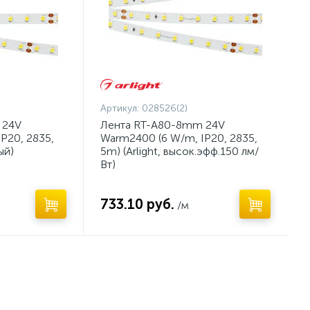
Артикул:
028526(2)
 24V
Лента RT-A80-8mm 24V
P20, 2835,
Warm2400 (6 W/m, IP20, 2835,
ый)
5m) (Arlight, высок.эфф.150 лм/
Вт)
733.10 руб.
/м