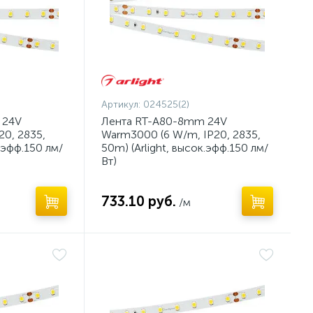
Артикул:
024525(2)
 24V
Лента RT-A80-8mm 24V
20, 2835,
Warm3000 (6 W/m, IP20, 2835,
к.эфф.150 лм/
50m) (Arlight, высок.эфф.150 лм/
Вт)
733.10 руб.
/м