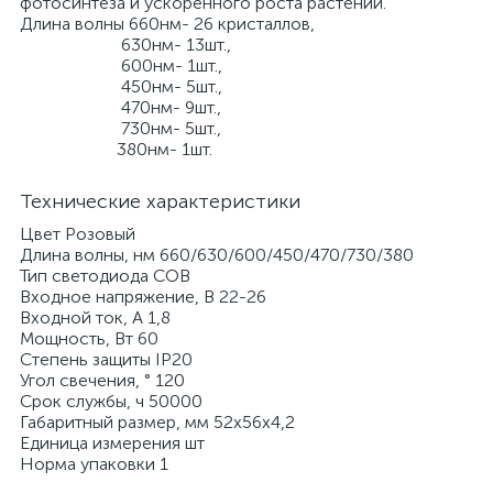
фотосинтеза и ускоренного роста растений.
Длина волны 660нм- 26 кристаллов,
630нм- 13шт.,
600нм- 1шт.,
450нм- 5шт.,
470нм- 9шт.,
730нм- 5шт.,
380нм- 1шт.
Технические характеристики
Цвет
Розовый
Длина волны, нм
660/630/600/450/470/730/380
Тип светодиода
COB
Входное напряжение, В
22-26
Входной ток, А
1,8
Мощность, Вт
60
Степень защиты
IP20
Угол свечения, °
120
Срок службы, ч
50000
Габаритный размер, мм
52х56х4,2
Единица измерения
шт
Норма упаковки
1