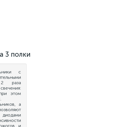
а 3 полки
льники с
ельными
 2 раза
свечения:
при этом
.
ьников, а
озволяют
о диодами
нсивности
ожогов и