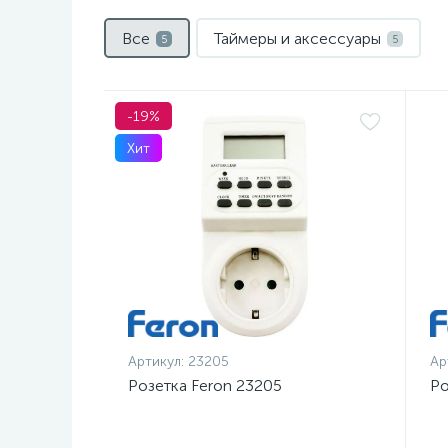
Все
Таймеры и аксессуары
5
5
-19%
Хит
Артикул:
23205
Ар
Розетка Feron 23205
Ро