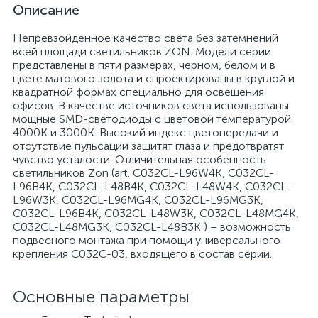
Описание
Непревзойденное качество света без затемнений
всей площади светильников ZON. Модели серии
представлены в пяти размерах, черном, белом и в
цвете матового золота и спроектированы в круглой и
квадратной формах специально для освещения
офисов. В качестве источников света использованы
мощные SMD-светодиоды с цветовой температурой
4000К и 3000К. Высокий индекс цветопередачи и
отсутствие пульсации защитят глаза и предотвратят
чувство усталости. Отличительная особенность
светильников Zon (art. C032CL-L96W4K, C032CL-
L96B4K, C032CL-L48B4K, C032CL-L48W4K, C032CL-
L96W3K, C032CL-L96MG4K, C032CL-L96MG3K,
C032CL-L96B4K, C032CL-L48W3K, C032CL-L48MG4K,
C032CL-L48MG3K, C032CL-L48B3K ) – возможность
подвесного монтажа при помощи универсального
крепления C032C-03, входящего в состав серии.
Основные параметры