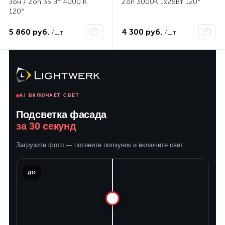
Зон / Zon 35 Вт 4000 К
Zon 3000K 1x26Вт 120°
120°
5 860 руб.
4 300 руб.
/шт
/шт
AI ВКЛЮЧАЕТ СВЕТ
Подсветка фасада
за 30 секунд
Загрузите фото — потяните ползунок и включите свет
ЛЕ
ДО