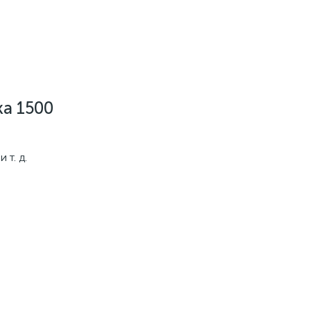
а 1500
т. д.