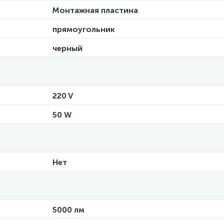
Монтажная пластина
прямоугольник
черный
220 V
50 W
Нет
5000 лм