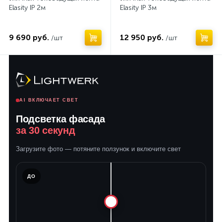
Elasity IP 2м
Elasity IP 3м
9 690 руб.
12 950 руб.
/шт
/шт
AI ВКЛЮЧАЕТ СВЕТ
Подсветка фасада
за 30 секунд
Загрузите фото — потяните ползунок и включите свет
ЛЕ
ДО