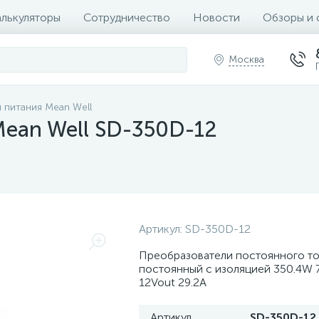
алькуляторы
Сотрудничество
Новости
Обзоры и 
Москва
 питания Mean Well
Mean Well SD-350D-12
Артикул:
SD-350D-12
Преобразователи постоянного то
постоянный с изоляцией 350.4W 
12Vout 29.2A
Артикул
SD-350D-12