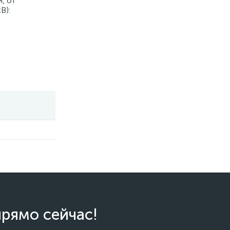
, от
В):
прямо сейчас!