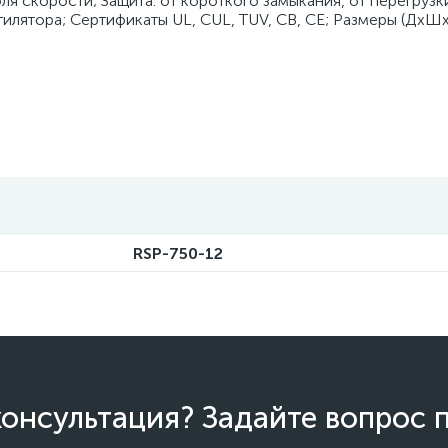
 скорости; Защита: от короткого замыкания, от перегрузки
тилятора; Сертификаты UL, CUL, TUV, CB, CE; Размеры (ДхШх
RSP-750-12
онсультация? Задайте вопрос 