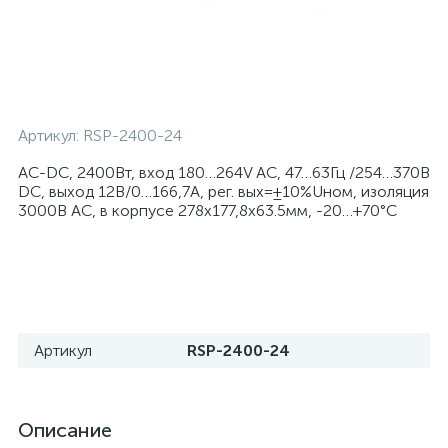
Артикул:
RSP-2400-24
AC-DC, 2400Вт, вход 180…264V AC, 47…63Гц /254…370В
DC, выход 12В/0…166,7A, рег. вых=±10%Uном, изоляция
3000В AC, в корпусе 278х177,8х63.5мм, -20…+70°С
Артикул
RSP-2400-24
Описание