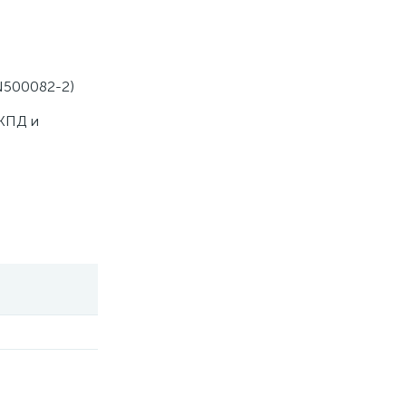
EN500082-2)
 КПД и