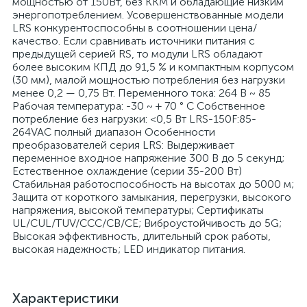
мощностью от 150Вт, без ККМ и обладающие низким
энергопотреблением. Усовершенствованные модели
LRS конкурентоспособны в соотношении цена/
качество. Если сравнивать источники питания с
предыдущей серией RS, то модули LRS обладают
более высоким КПД до 91,5 % и компактным корпусом
(30 мм), малой мощностью потребления без нагрузки
менее 0,2 — 0,75 Вт. Переменного тока: 264 В ~ 85
Рабочая температура: -30 ~ + 70 ° C Собственное
потребление без нагрузки: <0,5 Вт LRS-150F:85-
264VAC полный диапазон Особенности
преобразователей серия LRS: Выдерживает
переменное входное напряжение 300 В до 5 секунд;
Естественное охлаждение (серии 35-200 Вт)
Стабильная работоспособность на высотах до 5000 м;
Защита от короткого замыкания, перегрузки, высокого
напряжения, высокой температуры; Сертификаты
UL/CUL/TUV/CCC/CB/CE; Виброустойчивость до 5G;
Высокая эффективность, длительный срок работы,
высокая надежность; LED индикатор питания.
Характеристики