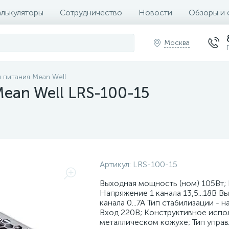
алькуляторы
Сотрудничество
Новости
Обзоры и 
Москва
 питания Mean Well
ean Well LRS-100-15
Артикул:
LRS-100-15
Выходная мощность (ном) 105Вт; 
Напряжение 1 канала 13,5...18В В
канала 0...7А Тип стабилизации - 
Вход 220В; Конструктивное испол
металлическом кожухе; Тип упра