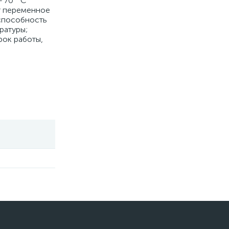
 70 ° C
т переменное
оспособность
ратуры;
рок работы,