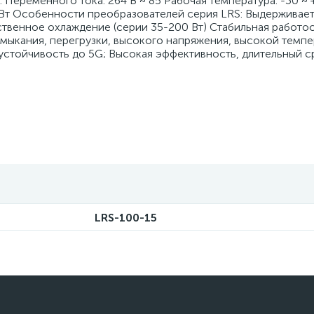
. Переменного тока: 264 В ~ 85 Рабочая температура: -30 ~ +
3 Вт Особенности преобразователей серия LRS: Выдерживае
ственное охлаждение (серии 35-200 Вт) Стабильная работ
амыкания, перегрузки, высокого напряжения, высокой темпе
тойчивость до 5G; Высокая эффективность, длительный с
LRS-100-15