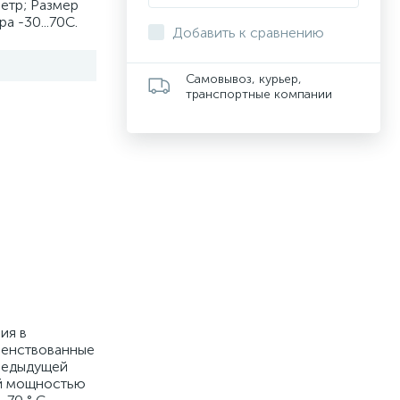
етр; Размер
а -30...70С.
Добавить к сравнению
Самовывоз, курьер,
транспортные компании
ия в
шенствованные
предыдущей
ой мощностью