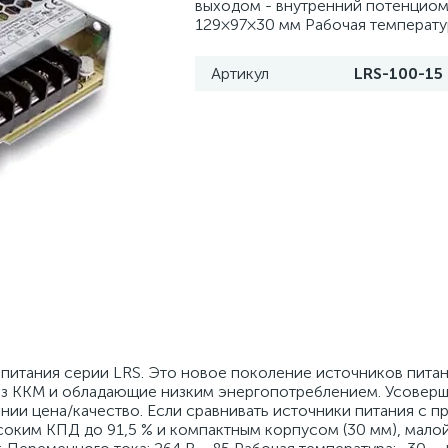
выходом - внутренний потенциом
129×97×30 мм Рабочая температур
Артикул
LRS-100-15
питания серии LRS. Это новое поколение источников питан
ез ККМ и обладающие низким энергопотреблением. Усовер
ии цена/качество. Если сравнивать источники питания с 
ысоким КПД до 91,5 % и компактным корпусом (30 мм), мал