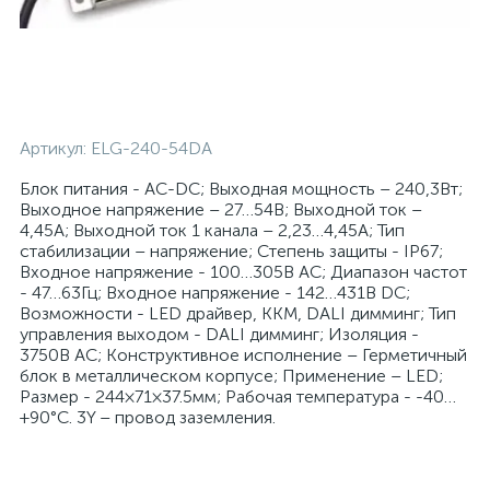
Артикул:
ELG-240-54DA
Блок питания - AC-DC; Выходная мощность – 240,3Вт;
Выходное напряжение – 27…54В; Выходной ток –
4,45А; Выходной ток 1 канала – 2,23…4,45А; Тип
стабилизации – напряжение; Степень защиты - IP67;
Входное напряжение - 100…305В AC; Диапазон частот
- 47…63Гц; Входное напряжение - 142…431В DC;
Возможности - LED драйвер, ККМ, DALI димминг; Тип
управления выходом - DALI димминг; Изоляция -
3750В AC; Конструктивное исполнение – Герметичный
блок в металлическом корпусе; Применение – LED;
Размер - 244×71×37.5мм; Рабочая температура - -40…
+90°С. 3Y – провод заземления.