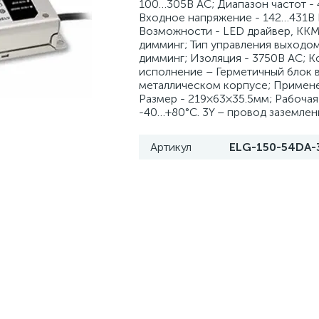
100…305В AC; Диапазон частот - 
Входное напряжение - 142…431В 
Возможности - LED драйвер, ККМ
димминг; Тип управления выходом
димминг; Изоляция - 3750В AC; 
исполнение – Герметичный блок 
металлическом корпусе; Примене
Размер - 219×63×35.5мм; Рабочая
-40…+80°С. 3Y – провод заземлен
Артикул
ELG-150-54DA-