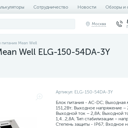
алькуляторы
Сотрудничество
Новости
Обзоры и 
Москва
 питания Mean Well
Mean Well ELG-150-54DA-3Y
Артикул:
ELG-150-54DA-3Y
Блок питания - AC-DC; Выходная
151,2Вт; Выходное напряжение – 
Выходной ток – 2,8А; Выходной то
1,4…2,8А; Тип стабилизации – нап
Степень защиты - IP67; Входное 