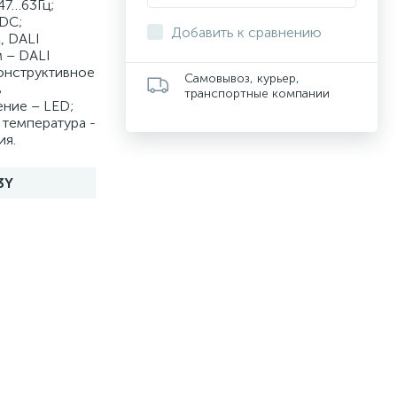
47…63Гц;
DC;
Добавить к сравнению
, DALI
 – DALI
Конструктивное
Самовывоз, курьер,
в
транспортные компании
ние – LED;
 температура -
ия.
3Y