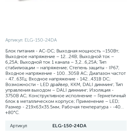
Артикул:
ELG-150-24DA
Блок питания - AC-DC; Выходная мощность –150Вт;
Выходное напряжение – 12…24В; Выходной ток –
6,25А; Выходной ток 1 канала – 3,2…6,25А; Тип
стабилизации – напряжение; Степень защиты - IP67;
Входное напряжение - 100…305В AC; Диапазон частот
- 47…63Гц; Входное напряжение - 142…431В DC;
Возможности - LED драйвер, ККМ, DALI димминг; Тип
управления выходом – DALI димминг; Изоляция -
3750В AC; Конструктивное исполнение – Герметичный
блок в металлическом корпусе; Применение – LED;
Размер - 219×63×35.5мм; Рабочая температура - -40…
+80°С.
Артикул
ELG-150-24DA