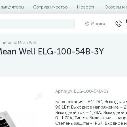
алькуляторы
Сотрудничество
Новости
Обзоры и 
Москва
 питания Mean Well
ean Well ELG-100-54B-3Y
Артикул:
ELG-100-54B-3Y
Блок питания - AC-DC; Выходная
96,1Вт; Выходное напряжение – 2
Выходной ток – 1,78А; Выходной т
0…1,78А; Тип стабилизации – нап
Степень защиты - IP67; Входное 