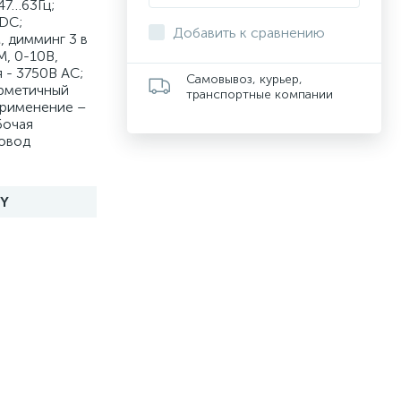
47…63Гц;
DC;
Добавить к сравнению
, димминг 3 в
, 0-10В,
 - 3750В AC;
Самовывоз, курьер,
ерметичный
транспортные компании
Применение –
бочая
ровод
3Y