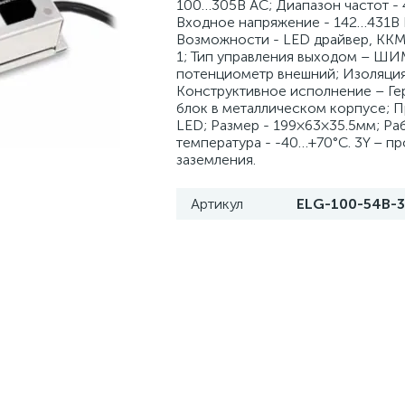
100…305В AC; Диапазон частот - 
Входное напряжение - 142…431В 
Возможности - LED драйвер, ККМ
1; Тип управления выходом – ШИМ
потенциометр внешний; Изоляция
Конструктивное исполнение – Г
блок в металлическом корпусе; 
LED; Размер - 199×63×35.5мм; Ра
температура - -40…+70°С. 3Y – п
заземления.
Артикул
ELG-100-54B-