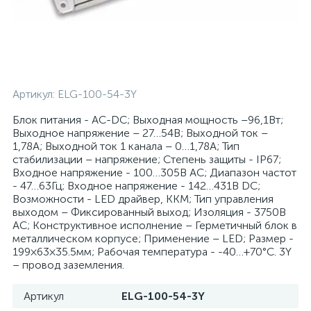
Артикул:
ELG-100-54-3Y
Блок питания - AC-DC; Выходная мощность –96,1Вт;
Выходное напряжение – 27…54В; Выходной ток –
1,78А; Выходной ток 1 канала – 0…1,78А; Тип
стабилизации – напряжение; Степень защиты - IP67;
Входное напряжение - 100…305В AC; Диапазон частот
- 47…63Гц; Входное напряжение - 142…431В DC;
Возможности - LED драйвер, ККМ; Тип управления
выходом – Фиксированный выход; Изоляция - 3750В
AC; Конструктивное исполнение – Герметичный блок в
металлическом корпусе; Применение – LED; Размер -
199×63×35.5мм; Рабочая температура - -40…+70°С. 3Y
– провод заземления.
Артикул
ELG-100-54-3Y