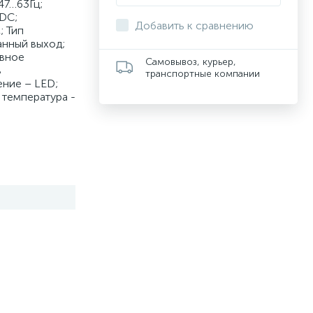
47…63Гц;
DC;
Добавить к сравнению
; Тип
анный выход;
ивное
Самовывоз, курьер,
в
транспортные компании
ние – LED;
 температура -