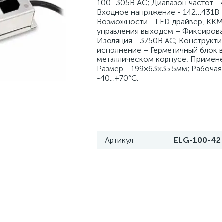
100…305В AC; Диапазон частот - 
Входное напряжение - 142…431В 
Возможности - LED драйвер, ККМ
управления выходом – Фиксиров
Изоляция - 3750В AC; Конструкт
исполнение – Герметичный блок 
металлическом корпусе; Примене
Размер - 199×63×35.5мм; Рабочая
-40…+70°С.
Артикул
ELG-100-42