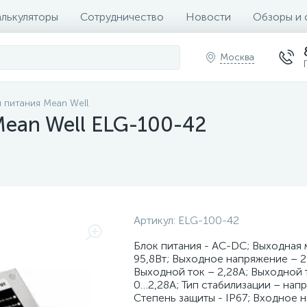
алькуляторы
Сотрудничество
Новости
Обзоры и 
Москва
 питания Mean Well
ean Well ELG-100-42
Артикул:
ELG-100-42
Блок питания - AC-DC; Выходная
95,8Вт; Выходное напряжение – 
Выходной ток – 2,28А; Выходной т
0…2,28А; Тип стабилизации – нап
Степень защиты - IP67; Входное 