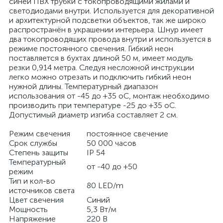
синей ПВХ трубки с токопроводящими жилами и
светодиодами внутри. Используется для декоративной
и архитектурной подсветки объектов, так же широко
распространён в украшении интерьера. Шнур имеет
два токопроводящих провода внутри и используется в
режиме постоянного свечения. Гибкий неон
поставляется в бухтах длиной 50 м, имеет модуль
резки 0,914 метра. Следуя несложной инструкции
легко можно отрезать и подключить гибкий неон
нужной длины. Температурный диапазон
использования от -45 до +35 оС, монтаж необходимо
производить при температуре -25 до +35 оС.
Допустимый диаметр изгиба составляет 2 см.
Режим свечения
постоянное свечение
Срок службы
50 000 часов
Степень защиты
IP 54
Температурный
от -40 до +50
режим
Тип и кол-во
80 LED/m
источников света
Цвет свечения
Синий
Мощность
5,3 Вт/м
Напряжение
220 В