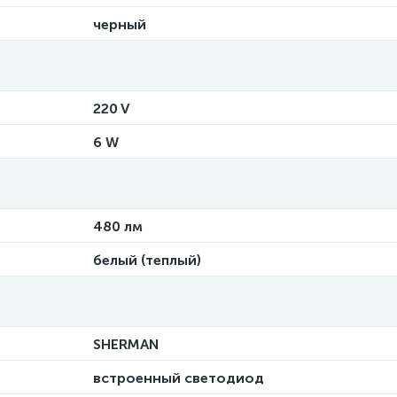
черный
220 V
6 W
480 лм
белый (теплый)
SHERMAN
встроенный светодиод