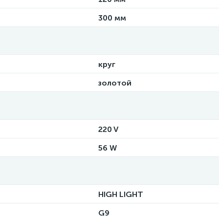
300 мм
круг
золотой
220 V
56 W
HIGH LIGHT
G9