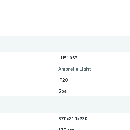
LH51053
Ambrella Light
IP20
Бра
370х210х230
120 мм