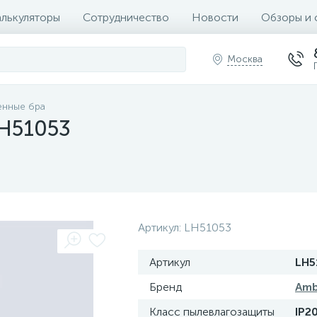
алькуляторы
Сотрудничество
Новости
Обзоры и 
Москва
енные бра
LH51053
Артикул:
LH51053
Артикул
LH5
Бренд
Amb
Класс пылевлагозащиты
IP2