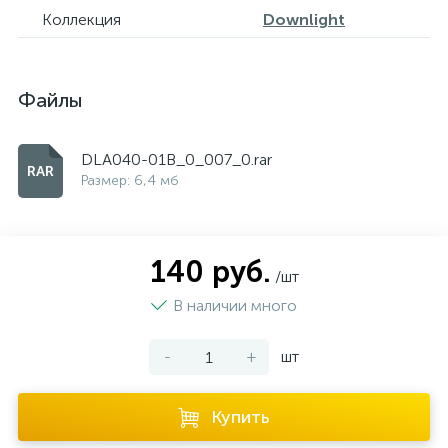
Коллекция
Downlight
Файлы
DLA040-01B_0_007_0.rar
Размер: 6,4 мб
140 руб.
/шт
В наличии много
-
+
шт
Купить