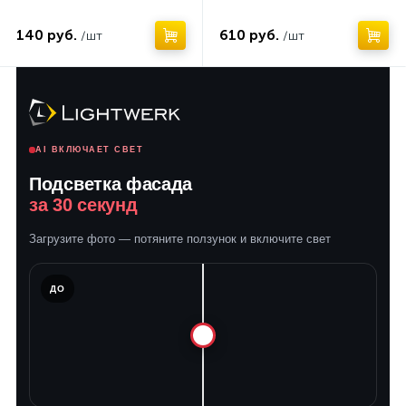
140 руб.
610 руб.
/шт
/шт
AI ВКЛЮЧАЕТ СВЕТ
Подсветка фасада
за 30 секунд
Загрузите фото — потяните ползунок и включите свет
ЛЕ
ДО