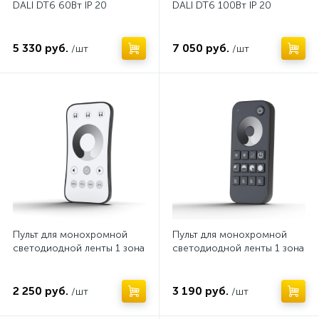
16
DALI DT6 60Вт IP 20
DALI DT6 100Вт IP 20
Мастер контроллер
2
5 330 руб.
7 050 руб.
/шт
/шт
Панели управления Maytoni
12
Нет
Нет
Роторная беспроводная панель управления
1
Роторная панель управления
15
Усилитель
4
Пульт для монохромной
Пульт для монохромной
светодиодной ленты 1 зона
светодиодной ленты 1 зона
2 250 руб.
3 190 руб.
/шт
/шт